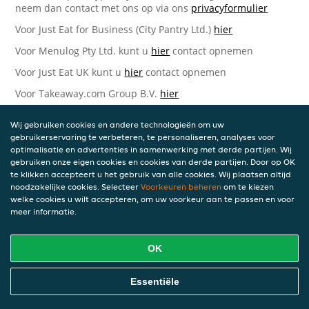
neem dan contact met ons op via ons
privacyformulier
Voor Just Eat for Business (City Pantry Ltd.)
hier
Voor Menulog Pty Ltd. kunt u
hier
contact opnemen
Voor Just Eat UK kunt u
hier
contact opnemen
Voor Takeaway.com Group B.V.
hier
Just Eat Takeaway.com Data Protection Officer -
Wij gebruiken cookies en andere technologieën om uw
Takeaway.com Group B.V.
gebruikerservaring te verbeteren, te personaliseren, analyses voor
optimalisatie en advertenties in samenwerking met derde partijen. Wij
Piet Heinkade 61
gebruiken onze eigen cookies en cookies van derde partijen. Door op OK
1019 GM Amsterdam
te klikken accepteert u het gebruik van alle cookies. Wij plaatsen altijd
Nederland
noodzakelijke cookies. Selecteer
Voorkeuren beheren
om te kiezen
welke cookies u wilt accepteren, om uw voorkeur aan te passen en voor
Bijgewerkte versies van deze
meer informatie.
Privacyverklaring
OK
Wij kunnen deze Verklaring van tijd tot tijd bijwerken als
reactie op veranderende juridische, technische of zakelijke
ontwikkelingen. Wanneer wij onze Privacyverklaring
Essentiële
bijwerken, zullen wij passende maatregelen nemen om u
op de hoogte te brengen, in overeenstemming met het