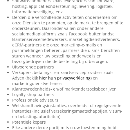
Softwareaanbieders zoals leveranciers van software,
hosting, applicatieondersteuning, levering, logistiek,
informatiebeveiliging, enz.
Derden die verschillende activiteiten ondernemen om
onze Diensten te promoten, op de markt te brengen of te
ondersteunen. Daaronder vallen onder andere
socialemediaplatforms zoals Facebook, buitenlandse
klantenservicemedewerkers, marketingdienstverleners,
eCRM-partners die onze marketing-e-mails en
pushmeldingen beheren, partners die u sms-berichten
sturen wanneer uw bestelling onderweg is en
bezorgbedrijven die de bestelling bij u bezorgen.
Uitvoerende partners
Verkopers, betalings- en kaartserviceproviders zoals
Adyen (bekijk
hier hun privacyverklaring
) en
marketingdienstverleners
Klanttevredenheids- en/of marktonderzoeksbedrijven
Loyalty shop partners
Professionele adviseurs
Wetshandhavingsinstanties, overheids- of regelgevende
instanties (inclusief verzekeringsmaatschappijen, visum-
en belastingautoriteiten)
Potentiële kopers
Elke andere derde partij mits u uw toestemming hebt